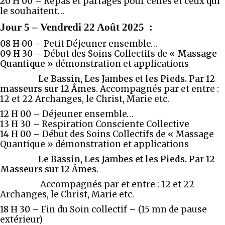
20 H 00 –
Repas et partages pour celles et ceux qui
le souhaitent…
Jour 5
–
Vendredi 22 Août 2025
:
08 H 00 –
Petit Déjeuner ensemble…
09 H 30
–
Début des Soins Collectifs de
« Massage
Quantique »
démonstration et applications
Le Bassin, Les Jambes et les Pieds. Par 12
masseurs sur 12 Âmes
. Accompagnés par et entre :
12 et 22 Archanges, le Christ, Marie etc.
12 H 00 –
Déjeuner ensemble…
13 H 30 –
Respiration Consciente Collective
14 H 00 –
Début des Soins Collectifs de « Massage
Quantique » démonstration et applications
Le Bassin, Les Jambes
et les Pieds.
Par 12
Masseurs sur 12 Âmes
.
Accompagnés par et entre : 12 et 22
Archanges, le Christ, Marie etc.
18 H 30 –
Fin du Soin collectif – (15 mn de pause
extérieur)