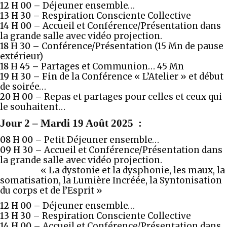
12 H 00 –
Déjeuner ensemble…
13 H 30 –
Respiration Consciente Collective
14 H 00 –
Accueil et Conférence/Présentation dans
la grande salle avec vidéo projection.
18 H 30 –
Conférence/Présentation (15 Mn de pause
extérieur)
18 H 45 –
Partages et Communion… 45 Mn
19 H 30 – Fin
de la Conférence « L’Atelier » et début
de soirée…
20 H 00 –
Repas et partages pour celles et ceux qui
le souhaitent…
Jour 2
–
Mardi 19 Août 2025
:
08 H 00 –
Petit Déjeuner ensemble…
09 H 30
–
Accueil et Conférence/Présentation dans
la grande salle avec vidéo projection.
« La dystonie et la dysphonie, les maux, la
somatisation, la Lumière Incréée, la Syntonisation
du corps et de l’Esprit »
12 H 00 –
Déjeuner ensemble…
13 H 30 –
Respiration Consciente Collective
14 H 00 –
Accueil et Conférence/Présentation dans