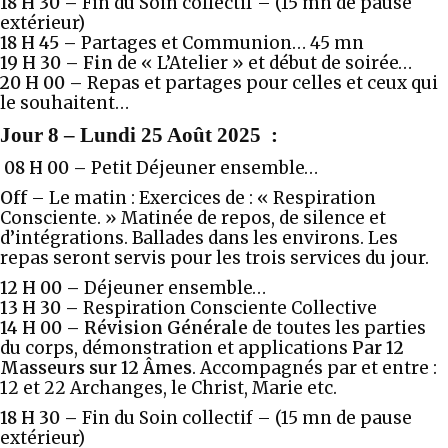
18 H 30 –
Fin du Soin collectif – (15 mn de pause
extérieur)
18 H 45 –
Partages et Communion… 45 mn
19 H 30 – Fin
de « L’Atelier » et début de soirée…
20 H 00 –
Repas et partages pour celles et ceux qui
le souhaitent…
Jour 8
–
Lundi 25 Août 2025
:
08 H 00 –
Petit Déjeuner ensemble…
Off
– Le matin : Exercices de : « Respiration
Consciente. » Matinée de repos, de silence et
d’intégrations. Ballades dans les environs. Les
repas seront servis pour les trois services du jour.
12 H 00 –
Déjeuner ensemble…
13 H 30 –
Respiration Consciente Collective
14 H 00 –
Révision Générale
de toutes les parties
du corps, démonstration et applications
Par 12
Masseurs sur 12 Âmes
. Accompagnés par et entre :
12 et 22 Archanges, le Christ, Marie etc.
18 H 30 –
Fin du Soin collectif – (15 mn de pause
extérieur)