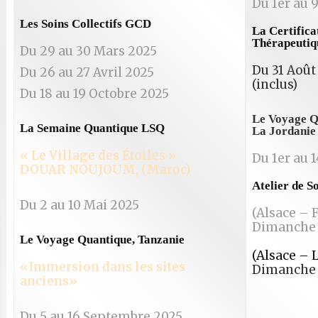
Du 1er au 
Les Soins Collectifs GCD
La Certifica
Thérapeuti
Du 29 au 30 Mars 2025
Du 31 Août
Du 26 au 27 Avril 2025
(inclus)
Du 18 au 19 Octobre 2025
Le Voyage Q
La Semaine Quantique LSQ
La Jordanie 
« Le Village des Étoiles »
Du 1er au 1
DOUAR NOUJOUM, (Maroc)
Atelier de S
Du 2 au 10 Mai 2025
(Alsace – F
Dimanche 
Le Voyage Quantique, Tanzanie
(Alsace – 
«Immersion dans les sites
Dimanche 
anciens»
Du 5 au 16 Septembre 2025