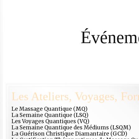
Événem
Les Ateliers, Voyages, For
Le Massage Quantique (
MQ
)
La Semaine Quantique (
LSQ
)
Les Voyages Quantiques (
VQ
)
La Semaine Quantique des Médiums (
LSQM
)
La Guérison Christique Diamantaire (
GCD
)