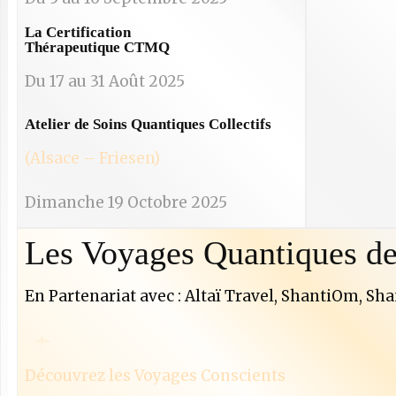
La Certification
Thérapeutique CTMQ
Du 17 au 31 Août 2025
Atelier de Soins Quantiques Collectifs
(Alsace – Friesen)​
Dimanche 19 Octobre 2025
Les Voyages Quantiques d
En Partenariat avec : Altaï Travel, ShantiOm, Sh
Découvrez les Voyages Conscients