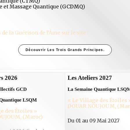
antique (
CTMQ
)
e et Massage Quantique (
GCDMQ
)
de la Guérison de l’Âme sur le site :
Découvrir Les Trois Grands Principes.
rs 2026
Les Ateliers 2027
llectifs GCD
La Semaine Quantique LSQ
 Quantique LSQM
« Le Village des Étoiles 
DOUAR NOUJOUM, (Mar
e des Étoiles »
UJOUM, (Maroc)
Du 01 au 09 Mai 2027