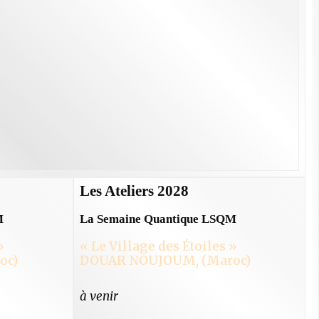
Les Ateliers 2028
M
La Semaine Quantique LSQM
»
« Le Village des Étoiles »
oc)
DOUAR NOUJOUM, (Maroc)
à venir