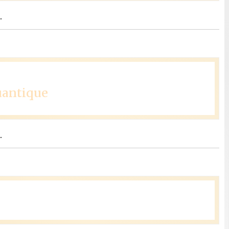
.
uantique
.