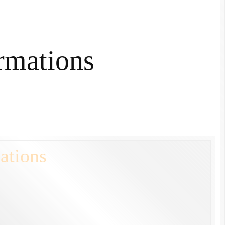
mations
ations