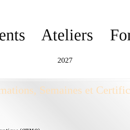
ents
Ateliers
For
2027
mations, Semaines et Certific