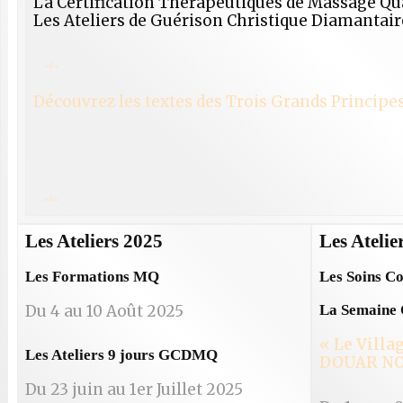
La Certification Thérapeutiques de Massage Qu
Les Ateliers de Guérison Christique Diamantair
Découvrez les textes des Trois Grands Principes 
Les Ateliers 2025
Les Atelie
Les Formations MQ
Les Soins Co
Du 4 au 10 Août 2025
La Semaine
« Le Villag
Les Ateliers 9 jours GCDMQ
DOUAR NO
Du 23 juin au 1er Juillet 2025