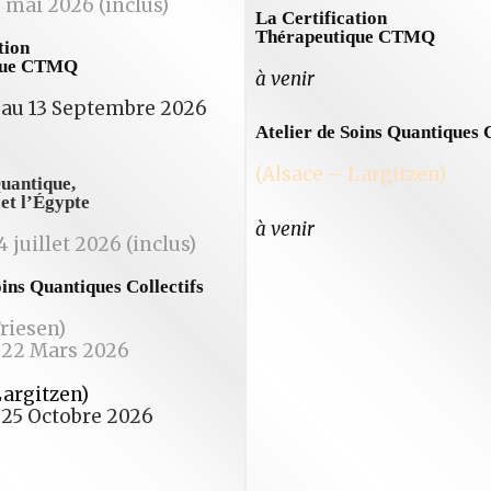
9 mai 2026 (inclus)
La Certification
Thérapeutique CTMQ
tion
que CTMQ
à venir
 au 13 Septembre 2026
Atelier de Soins Quantiques C
(Alsace – Largitzen)
uantique,
et l’Égypte
à venir
4 juillet 2026 (inclus)
oins Quantiques Collectifs
riesen)
22 Mars 2026
Largitzen)
25 Octobre 2026