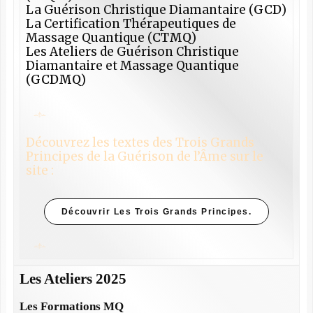
La Guérison Christique Diamantaire (
GCD
)
La Certification Thérapeutiques de
Massage Quantique (
CTMQ
)
Les Ateliers de Guérison Christique
Diamantaire et Massage Quantique
(
GCDMQ
)
Découvrez les textes des Trois Grands
Principes de la Guérison de l’Âme sur le
site :
Découvrir Les Trois Grands Principes.
Les Ateliers 2025
Les Formations MQ