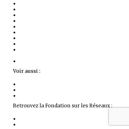
La Fondation
Activités
Les Soins
Salles à Louer
Événements
Témoignages
Médias
Publications
Parrainages, Mécénat et Donations
Privées
Contact
Voir aussi :
La Fondation Aime
Organigramme
Mentions Légales
Retrouvez la Fondation sur les Réseaux :
Auteur Médium Conférencier
Âme en réversion karmique