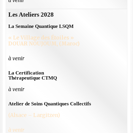
à venir
Les Ateliers 2028
La Semaine Quantique LSQM
« Le Village des Étoiles »
DOUAR NOUJOUM, (Maroc)
à venir
La Certification
Thérapeutique CTMQ
à venir
Atelier de Soins Quantiques Collectifs
(Alsace – Largitzen)
à venir