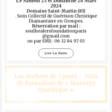
Le Samedi 23 et Dimanche 24 Mars
2024
Domaine Saint-Martin (83)
. Soin Collectif de Guérison Christique
Diamantaire en Groupes.
Réservation par mail :
soulhealersfoundationparis
@gmail.com
ou par SMS : 06 32 84 97 03
Lire La Suite
Les Ateliers de 5 jours – 2024
de Formation de « Massage
Quantique ».