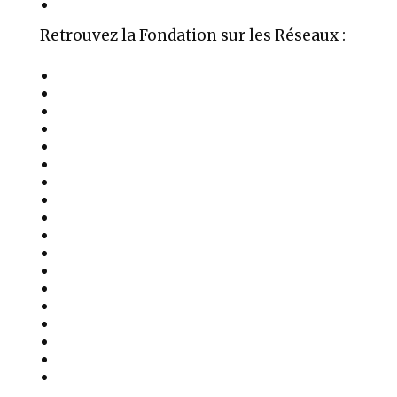
Mentions Légales
Retrouvez la Fondation sur les Réseaux :
Auteur Médium Conférencier
Âme en réversion karmique
Soul Healers Foundation
Soul Healers Foundation
Google My Business
Chaine Youtube
Luc Benhamou
Soundcloud
Audiomack
X – Twitter
Instagram
Whatsapp
Telegram
Pinterest
Facetime
Flux RSS
Linktree
Odysée