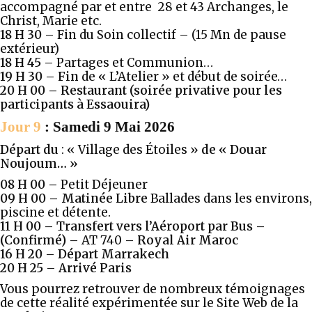
accompagné par et entre 28 et 43 Archanges, le
Christ, Marie etc.
18 H 30 –
Fin du Soin collectif – (15 Mn de pause
extérieur)
18 H 45 –
Partages et Communion…
19 H 30 – Fin
de « L’Atelier » et début de soirée…
20 H 00 –
Restaurant (soirée privative pour les
participants à Essaouira)
Jour 9
: Samedi 9 Mai 2026
Départ du
: « Village des Étoiles »
de « Douar
Noujoum… »
08 H 00 –
Petit Déjeuner
09 H 00 – Matinée Libre
Ballades dans les environs,
piscine et détente.
11 H 00
– Transfert vers l’Aéroport
par Bus
–
(Confirmé) –
AT 740
– Royal Air Maroc
16 H 20 – Départ Marrakech
20 H 25 – Arrivé Paris
Vous pourrez retrouver de nombreux témoignages
de cette réalité expérimentée sur le Site Web de la