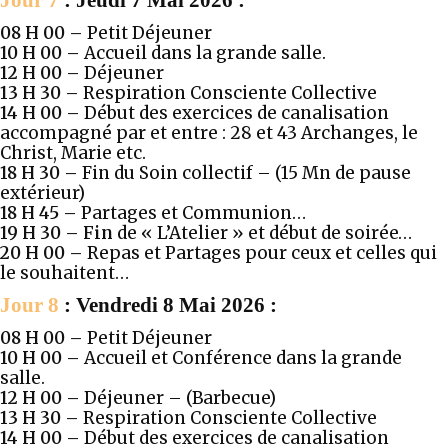
Jour 7
: Jeudi 7 Mai 2026 :
08 H 00 –
Petit Déjeuner
10 H 00
–
Accueil dans la grande salle.
12 H 00 –
Déjeuner
13 H 30 –
Respiration Consciente Collective
14 H 00 –
Début des exercices de canalisation
accompagné par et entre : 28 et 43 Archanges, le
Christ, Marie etc.
18 H 30 –
Fin du Soin collectif – (15 Mn de pause
extérieur)
18 H 45 –
Partages et Communion…
19 H 30 – Fin
de « L’Atelier » et début de soirée…
20 H 00 –
Repas et Partages pour ceux et celles qui
le souhaitent…
Jour 8
: Vendredi 8 Mai 2026 :
08 H 00 –
Petit Déjeuner
10 H 00
–
Accueil et Conférence dans la grande
salle.
12 H 00 –
Déjeuner – (Barbecue)
13 H 30 –
Respiration Consciente Collective
14 H 00 –
Début des exercices de canalisation