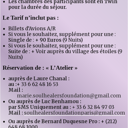
Les chambres des participants sont en Twin
pour la durée du séjour.
Le Tarif n’inclut pas :
Billets d’Avions A/R
Si vous le souhaitez, supplément pour une :
Single
de : +
90
Euros
(9 Nuits)
Si vous le souhaitez, supplément pour une :
Suite
de : + Voir auprès du village des étoiles (9
Nuits)
Réservation de : « L’Atelier »
auprès de Laure Chanal :
au :
+ 33 6 62 48 16 53
Mail :
marie.soulhealersfoundation@gmail.com
Ou auprès de Luc Benhamou :
par SMS Uniquement au : +
33 6 32 84 97 03
Mail :
soulhealersfoundationparis@gmail.com
Ou auprès de
Bernard Duquesne
Pro
:
+ (212)
648 68 1000