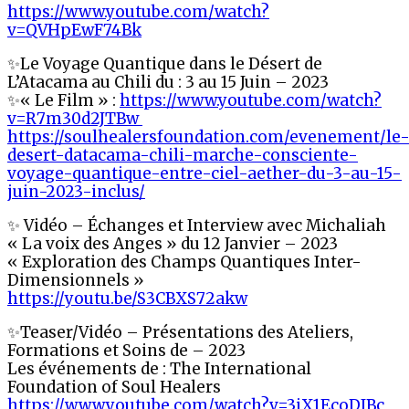
https://www.youtube.com/watch?
v=QVHpEwF74Bk
✨Le Voyage Quantique dans le Désert de
L’Atacama au Chili du : 3 au 15 Juin – 2023
✨« Le Film » :
https://www.youtube.com/watch?
v=R7m30d2JTBw
https://soulhealersfoundation.com/evenement/le
desert-datacama-chili-marche-consciente-
voyage-quantique-entre-ciel-aether-du-3-au-15-
juin-2023-inclus/
✨ Vidéo – Échanges et Interview avec Michaliah
« La voix des Anges » du 12 Janvier – 2023
« Exploration des Champs Quantiques Inter-
Dimensionnels »
https://youtu.be/S3CBXS72akw
✨Teaser/Vidéo – Présentations des Ateliers,
Formations et Soins de – 2023
Les événements de : The International
Foundation of Soul Healers
https://www.youtube.com/watch?v=3jX1EcoDJBc