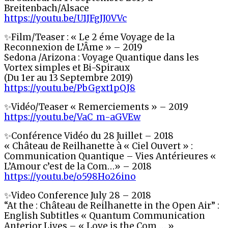
Breitenbach/Alsace
https://youtu.be/U1JFgJJ0VVc
✨Film/Teaser : « Le 2 éme Voyage de la
Reconnexion de L’Âme » – 2019
Sedona /Arizona : Voyage Quantique dans les
Vortex simples et Bi-Spiraux
(Du 1er au 13 Septembre 2019)
https://youtu.be/PbGgxt1pQJ8
✨Vidéo/Teaser « Remerciements » – 2019
https://youtu.be/VaC_m-aGVEw
✨Conférence Vidéo du 28 Juillet – 2018
« Château de Reilhanette à « Ciel Ouvert » :
Communication Quantique – Vies Antérieures «
L’Amour c’est de la Com…» – 2018
https://youtu.be/o598Ho26ino
✨Video Conference July 28 – 2018
“At the : Château de Reilhanette in the Open Air” :
English Subtitles « Quantum Communication
Anterior Lives – « Love is the Com … »