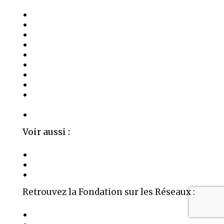
La Fondation
Activités
Les Soins
Salles à Louer
Événements
Témoignages
Médias
Publications
Parrainages, Mécénat et Donations
Privées
Contact
Voir aussi :
La Fondation Aime
Organigramme
Mentions Légales
Retrouvez la Fondation sur les Réseaux :
Auteur Médium Conférencier