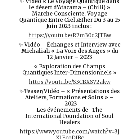
✨
Vidéo « Le Voyage Quantique dans
le désert d’Atacama – (Chili) »
Marche Consciente, Voyage
Quantique Entre Ciel Æther Du 3 au 15
Juin 2023 inclus :
https://youtu.be/R7m30d2JTBw
✨
Vidéo
–
Échanges et Interview avec
Michaliah « La Voix des Anges »
du
12 Janvier –
2023
« Exploration des Champs
Quantiques Inter-Dimensionnels »
https://youtu.be/S3CBXS72akw
✨
Teaser/Vidéo
– « Présentations des
Ateliers, Formations et Soins »
–
2023
Les événements de : The
International Foundation of Soul
Healers
https://www.youtube.com/watch?v=3j
X1EcoDJBc