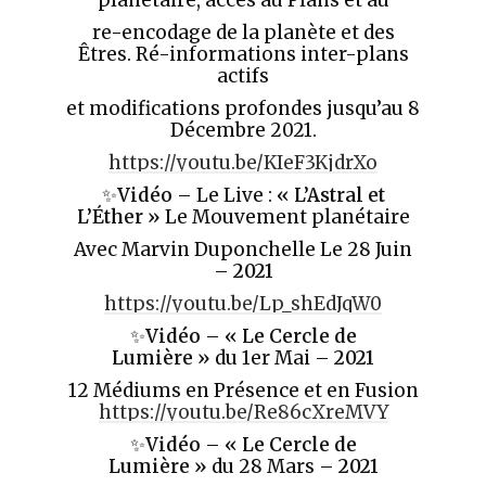
planétaire, accès au Plans et au
re-encodage de la planète et des
Êtres. Ré-informations inter-plans
actifs
et modifications profondes jusqu’au 8
Décembre 2021.
https://youtu.be/KIeF3KjdrXo
✨
Vidéo
– Le Live :
« L’Astral et
L’Éther »
Le Mouvement planétaire
Avec Marvin Duponchelle Le 28 Juin
–
2021
https://youtu.be/Lp_shEdJqW0
✨
Vidéo
–
«
Le Cercle de
Lumière »
du 1er Mai –
2021
12 Médiums en Présence et en Fusion
https://youtu.be/Re86cXreMVY
✨
Vidéo
–
« Le Cercle de
Lumière »
du 28 Mars –
2021