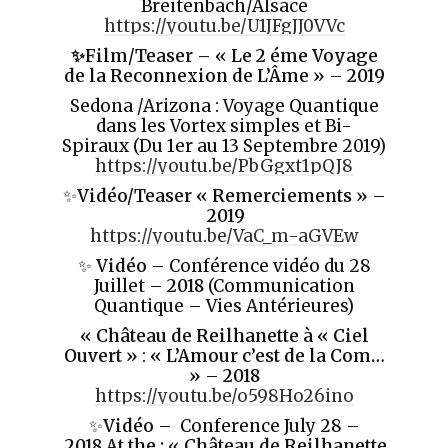
Breitenbach/Alsace
https://youtu.be/U1JFgJJ0VVc
✨
Film/Teaser –
« Le 2 éme Voyage
de la Reconnexion de L’Âme »
–
2019
Sedona /Arizona : Voyage Quantique
dans les Vortex simples et Bi-
Spiraux (Du 1er au 13 Septembre 2019)
https://youtu.be/PbGgxt1pQJ8
✨
Vid
éo/Teaser
« Remerciements »
–
2019
https://youtu.be/VaC_m-aGVEw
✨
Vidéo
– Conférence vidéo du 28
Juillet –
2018
(Communication
Quantique – Vies Antérieures)
« Château de Reilhanette à « Ciel
Ouvert »
:
« L’Amour c’est de la Com…
»
–
2018
https://youtu.be/o598Ho26ino
✨
Vidéo
– Conference July 28 –
2018
At the :
«
Château de Reilhanette