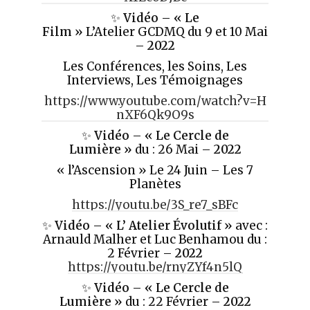
✨
Vidéo
–
« Le
Film »
L’Atelier GCDMQ du 9 et 10 Mai
–
2022
Les Conférences, les Soins, Les
Interviews, Les Témoignages
https://www.youtube.com/watch?v=H
nXF6Qk9O9s
✨
Vidéo
–
«
Le Cercle de
Lumière »
du : 26 Mai –
2022
« l’Ascension » Le 24 Juin – Les 7
Planètes
https://youtu.be/3S_re7_sBFc
✨
Vidéo
–
« L’ Atelier Évolutif »
avec :
Arnauld Malher et Luc Benhamou du :
2 Février –
2022
https://youtu.be/rnyZYf4n5lQ
✨
Vidéo
–
«
Le Cercle de
Lumière »
du : 22 Février –
2022