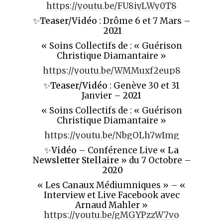
https://youtu.be/FU8iyLWy0T8
✨
Teaser/Vidéo
: Drôme 6 et 7 Mars –
2021
« Soins Collectifs de : « Guérison
Christique Diamantaire »
https://youtu.be/WMMuxf2eup8
✨
Teaser/Vidéo
: Genève 30 et 31
Janvier –
2021
« Soins Collectifs de : « Guérison
Christique Diamantaire »
https://youtu.be/NbgOLh7wImg
✨
Vidéo
– Conférence Live
« La
Newsletter Stellaire »
du 7 Octobre –
2020
« Les Canaux Médiumniques » – «
Interview et Live Facebook avec
Arnaud Mahler »
https://youtu.be/gMGYPzzW7vo