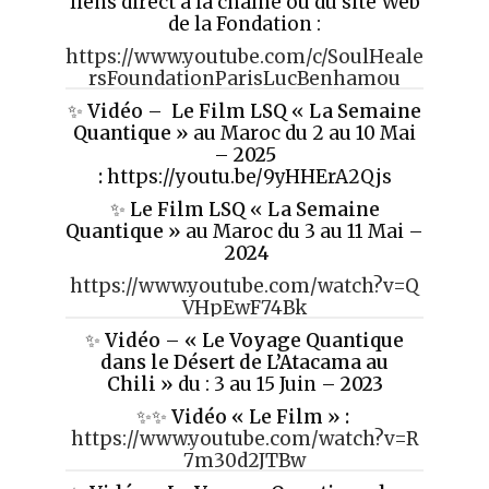
liens direct à la chaîne ou du site Web
de la Fondation :
https://www.youtube.com/c/SoulHeale
rsFoundationParisLucBenhamou
✨
Vidéo
–
Le Film LSQ
«
La Semaine
Quantique »
au Maroc du 2 au 10 Mai
–
2025
:
https://youtu.be/9yHHErA2Qjs
✨
Le Film LSQ
«
La Semaine
Quantique »
au Maroc du 3 au 11 Mai –
2024
https://www.youtube.com/watch?v=Q
VHpEwF74Bk
✨
Vidéo
–
«
Le Voyage Quantique
dans le Désert de L’Atacama au
Chili »
du : 3 au 15 Juin –
2023
✨✨
Vidéo
« Le Film » :
https://www.youtube.com/watch?v=R
7m30d2JTBw