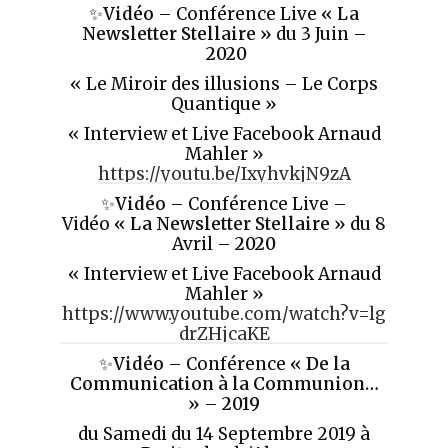
✨
Vidéo
– Conférence Live
«
La
Newsletter Stellaire
»
du 3 Juin –
2020
« Le Miroir des illusions – Le Corps
Quantique »
« Interview et Live Facebook Arnaud
Mahler »
https://youtu.be/IxyhvkjN9zA
✨
Vidéo
– Conférence Live –
Vidéo
«
La Newsletter Stellaire
»
du 8
Avril –
2020
« Interview et Live Facebook Arnaud
Mahler »
https://www.youtube.com/watch?v=lg
drZHjcaKE
✨
Vidéo
– Conférence
« De la
Communication à la Communion…
»
–
2019
du Samedi du 14 Septembre 2019 à