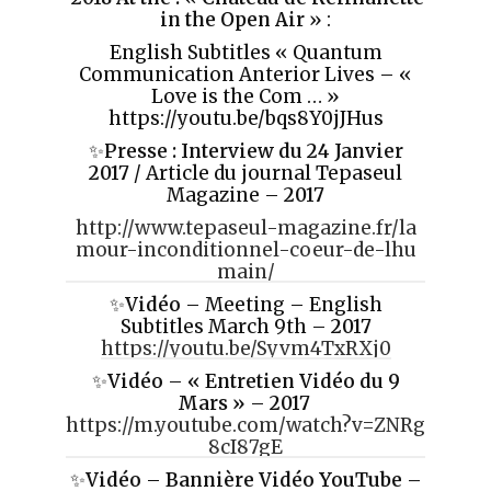
in the Open Air
» :
English Subtitles « Quantum
Communication Anterior Lives – «
Love is the Com … »
https://youtu.be/bqs8Y0jJHus
✨
Presse :
Interview du 24 Janvier
2017
/ Article du journal Tepaseul
Magazine –
2017
http://www.tepaseul-magazine.fr/la
mour-inconditionnel-coeur-de-lhu
main/
✨
Vidéo
– Meeting – English
Subtitles March 9th –
2017
https://youtu.be/Syvm4TxRXj0
✨
Vidéo
–
«
Entretien Vidéo du 9
Mars »
–
2017
https://m.youtube.com/watch?v=ZNRg
8cI87gE
✨
Vidéo
–
Banni
è
re Vid
éo YouTube –