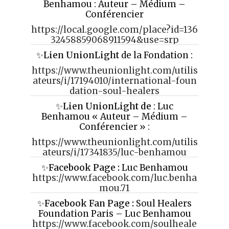
Benhamou : Auteur – Médium –
Conférencier
https://local.google.com/place?id=136
32458859068911594&use=srp
✨
Lien UnionLight
de la Fondation :
https://www.theunionlight.com/utilis
ateurs/i/17194010/international-foun
dation-soul-healers
✨
Lien UnionLight de
: Luc
Benhamou « Auteur – Médium –
Conférencier » :
https://www.theunionlight.com/utilis
ateurs/i/17341835/luc-benhamou
✨
Facebook Page :
Luc Benhamou
https://www.facebook.com/luc.benha
mou.71
✨
Facebook Fan Page :
Soul Healers
Foundation Paris – Luc Benhamou
https://www.facebook.com/soulheale