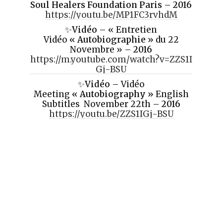
Soul Healers Foundation Paris
–
2016
https://youtu.be/MP1FC3rvhdM
✨
Vidéo
– « Entretien
Vidéo
« Autobiographie »
du 22
Novembre » –
2016
https://m.youtube.com/watch?v=ZZS1I
Gj-BSU
✨
Vidéo
– Vidéo
Meeting
« Autobiography »
English
Subtitles November 22th –
2016
https://youtu.be/ZZS1IGj-BSU