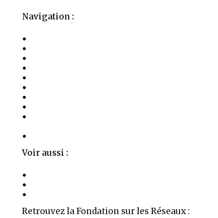
Navigation :
La Fondation
Activités
Les Soins
Salles à Louer
Événements
Témoignages
Médias
Publications
Parrainages, Mécénat et Donations
Privées
Contact
Voir aussi :
La Fondation Aime
Organigramme
Mentions Légales
Retrouvez la Fondation sur les Réseaux :