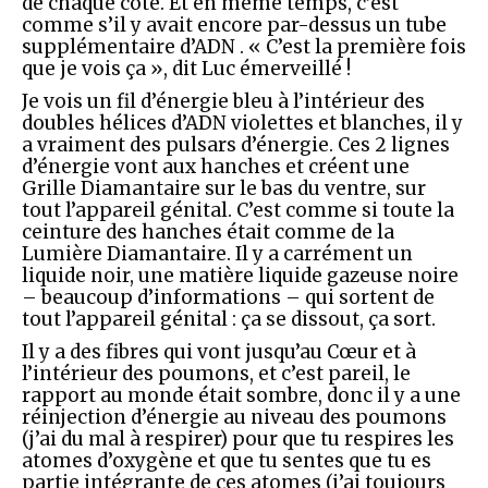
de chaque côté. Et en même temps, c’est
comme s’il y avait encore par-dessus un tube
supplémentaire d’ADN . « C’est la première fois
que je vois ça », dit Luc émerveillé !
Je vois un fil d’énergie bleu à l’intérieur des
doubles hélices d’ADN violettes et blanches, il y
a vraiment des pulsars d’énergie. Ces 2 lignes
d’énergie vont aux hanches et créent une
Grille Diamantaire sur le bas du ventre, sur
tout l’appareil génital. C’est comme si toute la
ceinture des hanches était comme de la
Lumière Diamantaire. Il y a carrément un
liquide noir, une matière liquide gazeuse noire
– beaucoup d’informations – qui sortent de
tout l’appareil génital : ça se dissout, ça sort.
Il y a des fibres qui vont jusqu’au Cœur et à
l’intérieur des poumons, et c’est pareil, le
rapport au monde était sombre, donc il y a une
réinjection d’énergie au niveau des poumons
(j’ai du mal à respirer) pour que tu respires les
atomes d’oxygène et que tu sentes que tu es
partie intégrante de ces atomes (j’ai toujours