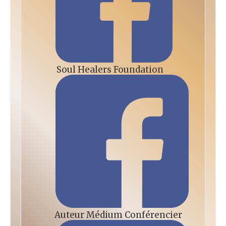
Soul Healers Foundation
Auteur Médium Conférencier