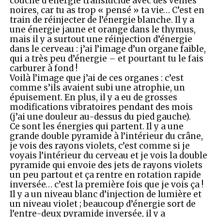
couche d’énergie translucide avec des veines
noires, car tu as trop « pensé » ta vie… C’est en
train de réinjecter de l’énergie blanche. Il y a
une énergie jaune et orange dans le thymus,
mais il y a surtout une réinjection d’énergie
dans le cerveau : j’ai l’image d’un organe faible,
qui a très peu d’énergie – et pourtant tu le fais
carburer à fond !
Voilà l’image que j’ai de ces organes : c’est
comme s’ils avaient subi une atrophie, un
épuisement. En plus, il y a eu de grosses
modifications vibratoires pendant des mois
(j’ai une douleur au-dessus du pied gauche).
Ce sont les énergies qui partent. Il y a une
grande double pyramide à l’intérieur du crâne,
je vois des rayons violets, c’est comme si je
voyais l’intérieur du cerveau et je vois la double
pyramide qui envoie des jets de rayons violets
un peu partout et ça rentre en rotation rapide
inversée… c’est la première fois que je vois ça !
Il y a un niveau blanc d’injection de lumière et
un niveau violet ; beaucoup d’énergie sort de
l’entre-deux pyramide inversée, il y a