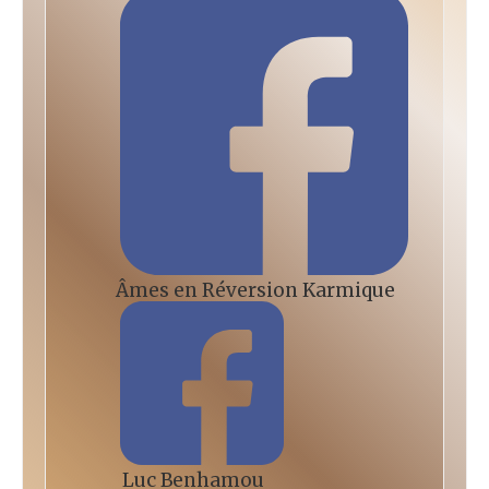
Âmes en Réversion Karmique
Luc Benhamou