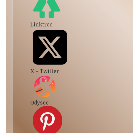
Linktree
X - Twitter
Odysee