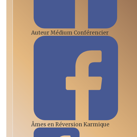
Auteur Médium Conférencier
Âmes en Réversion Karmique