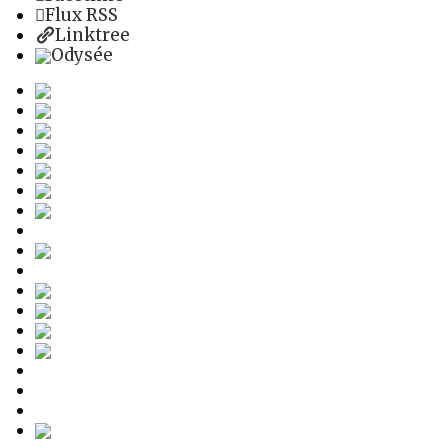
Flux RSS
Linktree
Odysée
Auteur Médium Conférencier
Âme en réversion karmique
Soul Healers Foundation
Soul Healers Foundation
Google My Business
Chaine Youtube
Luc Benhamou
Soundcloud
Audiomack
X – Twitter
Instagram
Whatsapp
Telegram
Pinterest
Facetime
Flux RSS
Linktree
Odysée