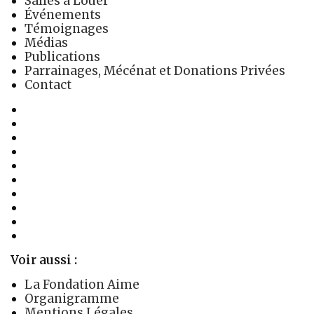
Salles à Louer
Événements
Témoignages
Médias
Publications
Parrainages, Mécénat et Donations Privées
Contact
La Fondation
Activités
Les Soins
Salles à Louer
Événements
Témoignages
Médias
Publications
Parrainages, Mécénat et Donations Privées
Contact
Voir aussi :
La Fondation Aime
Organigramme
Mentions Légales