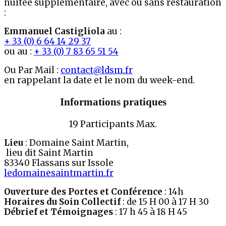
nuitée supplémentaire, avec ou sans restauration
:
Emmanuel Castigliola
au :
+ 33 (0) 6 64 14 29 37
ou au :
+ 33 (0) 7 83 65 51 54
Ou Par Mail :
contact@ldsm.fr
en rappelant la date et le nom du week-end.
Informations pratiques
19 Participants Max.
Lieu
: Domaine Saint Martin,
lieu dit Saint Martin
83340 Flassans sur Issole
ledomainesaintmartin.fr
Ouverture des Portes
et
Conférence
: 14h
Horaires du Soin Collectif
: de 15 H 00 à 17 H 30
Débrief et Témoignages
: 17 h 45 à 18 H 45