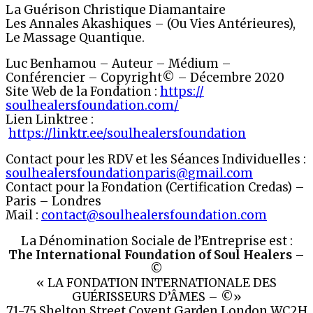
La Guérison Christique Diamantaire
Les Annales Akashiques – (Ou Vies Antérieures),
Le Massage Quantique.
Luc Benhamou – Auteur – Médium –
Conférencier – Copyright© – Décembre 2020
Site Web de la Fondation :
https://
soulhealersfoundation.com/
Lien Linktree :
https://linktr.ee/soulhealersfoundation
Contact pour les RDV et les Séances Individuelles :
soulhealersfoundationparis@
gmail.com
Contact pour la Fondation (Certification Credas) –
Paris – Londres
Mail :
contact@soulhealersfoundation.com
La Dénomination Sociale de l’Entreprise est :
The International Foundation of Soul Healers
–
©
« LA FONDATION INTERNATIONALE DES
GUÉRISSEURS D’ÂMES – ©»
71-75 Shelton Street Covent Garden London WC2H