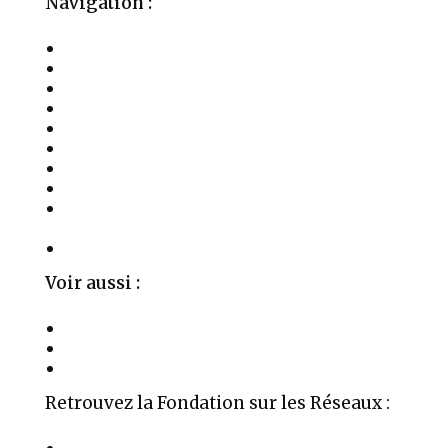
Navigation :
La Fondation
Activités
Les Soins
Salles à Louer
Événements
Témoignages
Médias
Publications
Parrainages, Mécénat et Donations
Privées
Contact
Voir aussi :
La Fondation Aime
Organigramme
Mentions Légales
Retrouvez la Fondation sur les Réseaux :