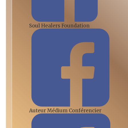
Soul Healers Foundation
Auteur Médium Conférencier