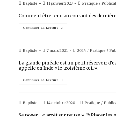
Baptiste
11 janvier 2023
Pratique
/
Publica
Comment être tenu au courant des dernière
Continuer La Lecture
Baptiste
7 mars 2021
2024
/
Pratique
/
Pub
La glande pinéale est un petit réservoir d’
appelle en Inde « le troisième œil ».
Continuer La Lecture
Baptiste
14 octobre 2020
Pratique
/
Public
Se poser… « arrêt sur pause » 🙂 Placer le