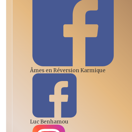
Âmes en Réversion Karmique
Luc Benhamou