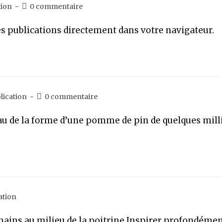
tion
0 commentaire
s publications directement dans votre navigateur.
lication
0 commentaire
eau de la forme d’une pomme de pin de quelques milli
ation
s mains au milieu de la poitrine Inspirer profondém